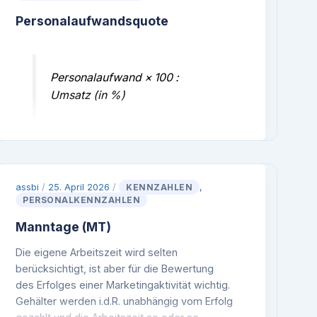
Personalaufwandsquote
Personalaufwand × 100 :
Umsatz (in %)
Diese
Kennzahl
gibt Aufschluss über die
Personal- und Arbeitsintensität des
Unternehmens. Häufig ist eine schwache
assbi
/
25. April 2026
/
KENNZAHLEN
,
Ertragslage auf zu hohe Personalkosten
PERSONALKENNZAHLEN
zurückzuführen, zumal die betriebliche
Altersversorgung und Lohnerhöhungen nur
Manntage (MT)
durch natürliche Fluktuation oder Sozialpläne
Die eigene Arbeitszeit wird selten
abgefangen werden können. Neben dem reinen
berücksichtigt, ist aber für die Bewertung
Personalaufwand sind die
des Erfolges einer Marketingaktivität wichtig.
Pensionsrückstellungen (Aufwand für
Gehälter werden i.d.R. unabhängig vom Erfolg
Altersversorgung) zu berücksichtigen sowie die