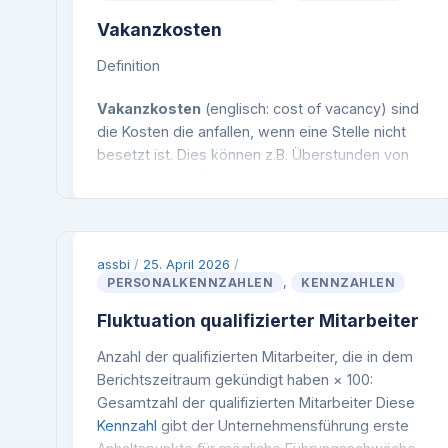
Vakanzkosten
Definition
Vakanzkosten
(englisch: cost of vacancy) sind
die Kosten die anfallen, wenn eine Stelle nicht
besetzt ist. Dies können z.B. Überstunden von
bestehenden Mitarbeitern sein, Kosten durch
Freelancer oder Zeitarbeiter, sowie entgangene
Umsätze.
Beispiel
assbi
/
25. April 2026
/
PERSONALKENNZAHLEN
,
KENNZAHLEN
Überstunden interne Mitarbeiter: 150€ +
Unterstützung Freelancer: 200€ + Entgangene
Fluktuation qualifizierter Mitarbeiter
Umsätze: 1000€ – eingespartes Gehalt vakante
Anzahl der qualifizierten Mitarbeiter, die in dem
Stelle: 200€ = Vakanzkosten: 1150€nn
Berichtszeitraum gekündigt haben × 100:
Berechnung
Gesamtzahl der qualifizierten Mitarbeiter Diese
Formel:
(Entgangener Deckungsbeitrag +
Kennzahl
gibt der Unternehmensführung erste
Überstundenkosten Vertretung + externe