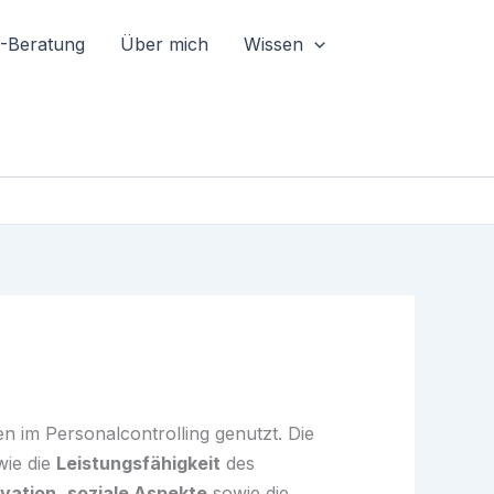
I-Beratung
Über mich
Wissen
 im Personalcontrolling genutzt. Die
wie die
Leistungsfähigkeit
des
vation
,
soziale Aspekte
sowie die