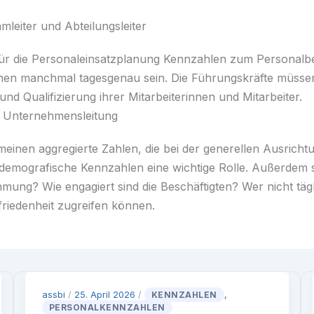
leiter und Abteilungsleiter
 für die Personaleinsatzplanung Kennzahlen zum Personal
nen manchmal tagesgenau sein. Die Führungskräfte müssen
nd Qualifizierung ihrer Mitarbeiterinnen und Mitarbeiter.
e Unternehmensleitung
einen aggregierte Zahlen, die bei der generellen Ausricht
demografische Kennzahlen eine wichtige Rolle. Außerdem s
mung? Wie engagiert sind die Beschäftigten? Wer nicht tägl
friedenheit zugreifen können.
assbi
/
25. April 2026
/
KENNZAHLEN
,
PERSONALKENNZAHLEN