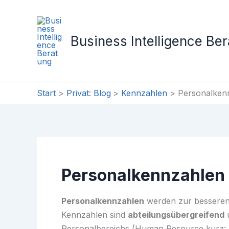
Zum
Inhalt
springen
Business Intelligence Be
Start
Privat: Blog
Kennzahlen
Personalken
Personalkennzahlen
Personalkennzahlen
werden zur besseren 
Kennzahlen sind
abteilungsübergreifend
u
Personalbereichs (Human Resource kurz: H