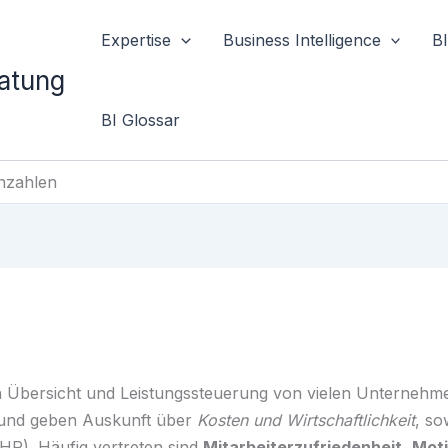
Expertise
Business Intelligence
B
ratung
BI Glossar
nzahlen
Übersicht und Leistungssteuerung von vielen Unternehmen
nd geben Auskunft über
Kosten und Wirtschaftlichkeit
, so
R). Häufig vertreten sind
Mitarbeiterzufriedenheit
,
Moti