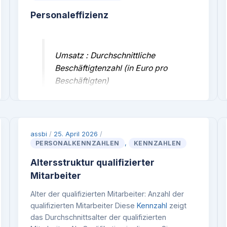
Personaleffizienz
Umsatz : Durchschnittliche
Beschäftigtenzahl (in Euro pro
Beschäftigten)
Die Personaleffizienz zeigt den auf einen
Beschäftigten entfallenden Umsatz des
assbi
/
25. April 2026
/
Unternehmens und ist eine Messzahl für die
PERSONALKENNZAHLEN
,
KENNZAHLEN
Effektivität des Personaleinsatzes. Im Rahmen
Altersstruktur qualifizierter
des
Controlling
hat die
Kennzahl
eine wichtige
Funktion, weil sie zeigt, ob der Personaleinsatz
Mitarbeiter
in einem vernünftigen Verhältnis zum Umsatz
Alter der qualifizierten Mitarbeiter: Anzahl der
steht. Sie sollten sich über Ihren
qualifizierten Mitarbeiter Diese
Kennzahl
zeigt
Branchenverband Kennzahlen vergleichbarer
das Durchschnittsalter der qualifizierten
Betriebe besorgen, um die wirtschaftliche