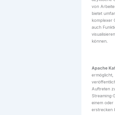
von Arbeite
bietet umfa
komplexer O
auch Funkti
visualisier
können.
Apache Ka
ermöglicht,
veröffentli
Auftreten z
Streaming-D
einem oder 
erstrecken 