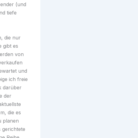
gender (und
d tiefe
, die nur
 gibt es
werden von
 verkaufen
ewartet und
ige ich freie
k darüber
e der
ktuellste
rm, die es
u planen
 gerichtete
ine Reihe