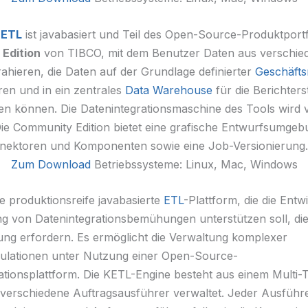
t
ETL
ist javabasiert und Teil des Open-Source-Produktportf
Edition
von TIBCO, mit dem Benutzer Daten aus verschie
rahieren, die Daten auf der Grundlage definierter
Geschäfts
ren und in ein zentrales
Data Warehouse
für die Berichters
en können. Die Datenintegrationsmaschine des Tools wird 
Die Community Edition bietet eine grafische Entwurfsumge
nnektoren und Komponenten sowie eine Job-Versionierung.
Zum Download
Betriebssysteme: Linux, Mac, Windows
ne produktionsreife javabasierte
ETL
-Plattform, die die Ent
ung von Datenintegrationsbemühungen unterstützen soll, di
ng erfordern. Es ermöglicht die Verwaltung komplexer
ulationen unter Nutzung einer Open-Source-
ationsplattform. Die KETL-Engine besteht aus einem Multi-
 verschiedene Auftragsausführer verwaltet. Jeder Ausführe