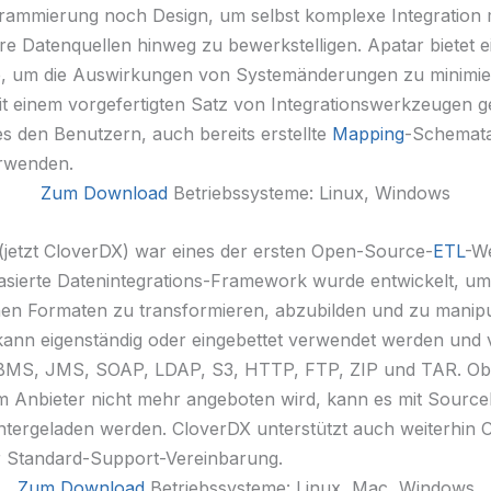
ammierung noch Design, um selbst komplexe Integration m
e Datenquellen hinweg zu bewerkstelligen. Apatar bietet ei
le, um die Auswirkungen von Systemänderungen zu minimie
it einem vorgefertigten Satz von Integrationswerkzeugen ge
es den Benutzern, auch bereits erstellte
Mapping
-Schemat
rwenden.
Zum Download
Betriebssysteme: Linux, Windows
(jetzt CloverDX) war eines der ersten Open-Source-
ETL
-W
sierte Datenintegrations-Framework wurde entwickelt, um
en Formaten zu transformieren, abzubilden und zu manipu
ann eigenständig oder eingebettet verwendet werden und 
DBMS, JMS, SOAP, LDAP, S3, HTTP, FTP, ZIP und TAR. Ob
 Anbieter nicht mehr angeboten wird, kann es mit Sourc
ntergeladen werden. CloverDX unterstützt auch weiterhin 
r Standard-Support-Vereinbarung.
Zum Download
Betriebssysteme: Linux, Mac, Windows