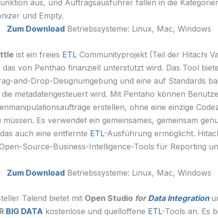
unktion aus, und Auftragsausführer fallen in die Kategori
nizer und Empty.
Zum Download
Betriebssysteme: Linux, Mac, Windows
ttle
ist ein freies
ETL
Communityprojekt (Teil der Hitachi V
das von Penthao finanziell unterstützt wird. Das Tool biete
Drag-and-Drop-Designumgebung und eine auf Standards ba
, die metadatengesteuert wird. Mit Pentaho können Benutze
enmanipulationsaufträge erstellen, ohne eine einzige Codez
u müssen. Es verwendet ein gemeinsames, gemeinsam genu
 das auch eine entfernte
ETL
-Ausführung ermöglicht. Hitac
 Open-Source-Business-Intelligence-Tools für Reporting u
Zum Download
Betriebssysteme: Linux, Mac, Windows
eller Talend bietet mit
Open Studio
for
Data Integration
u
OR
BIG DATA
kostenlose und quelloffene
ETL
-Tools an. Es b