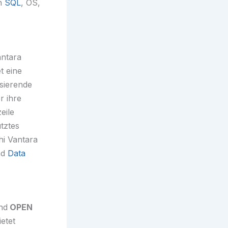
en
SQL
, OS,
antara
t eine
sierende
r ihre
eile
tztes
hi Vantara
nd
Data
nd
OPEN
ietet