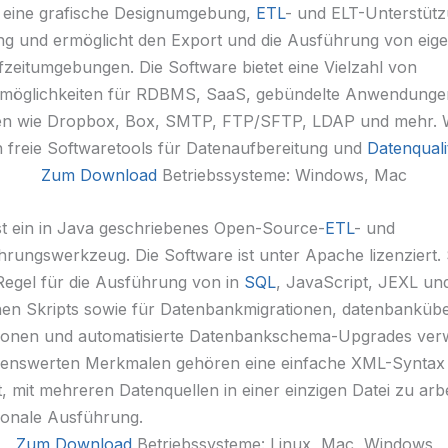
eine grafische Designumgebung,
ETL
- und ELT-Unterstütz
ng und ermöglicht den Export und die Ausführung von eig
fzeitumgebungen. Die Software bietet eine Vielzahl von
nsmöglichkeiten für RDBMS, SaaS, gebündelte Anwendunge
en wie Dropbox, Box, SMTP, FTP/SFTP, LDAP und mehr. We
 freie Softwaretools für Datenaufbereitung und
Datenquali
Zum Download
Betriebssysteme: Windows, Mac
st ein in Java geschriebenes Open-Source-
ETL
- und
hrungswerkzeug. Die Software ist unter Apache lizenziert. S
 Regel für die Ausführung von in
SQL
, JavaScript, JEXL und
en Skripts sowie für Datenbankmigrationen, datenbankübe
ionen und automatisierte Datenbankschema-Upgrades ver
enswerten Merkmalen gehören eine einfache XML-Syntax f
t, mit mehreren Datenquellen in einer einzigen Datei zu arb
tionale Ausführung.
Zum Download
Betriebssysteme: Linux, Mac, Windows