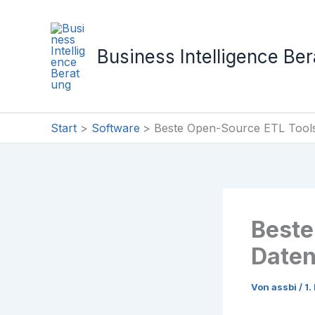
Zum
Inhalt
springen
Business Intelligence Be
Start
Software
Beste Open-Source ETL Tools 
Beste
Daten
Von
assbi
/
1.