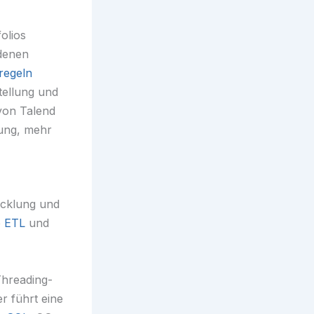
olios
denen
regeln
tellung und
von Talend
bung, mehr
wicklung und
e
ETL
und
Threading-
r führt eine