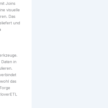
it Joins
ne visuelle
ren. Das
liefert und
a
erkzeuge.
 Daten in
lieren.
verbindet
wohl das
eForge
CloverETL