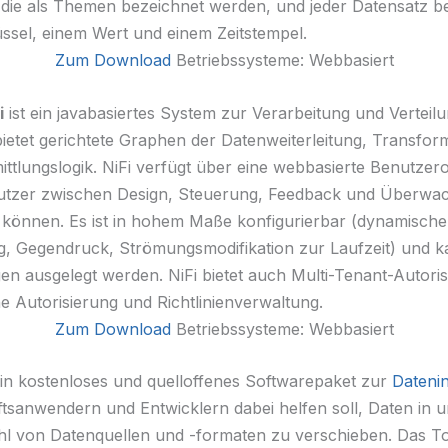
 die als Themen bezeichnet werden, und jeder Datensatz b
ssel, einem Wert und einem Zeitstempel.
Zum Download
Betriebssysteme: Webbasiert
i
ist ein javabasiertes System zur Verarbeitung und Verteil
ietet gerichtete Graphen der Datenweiterleitung, Transfor
ttlungslogik. NiFi verfügt über eine webbasierte Benutzer
nutzer zwischen Design, Steuerung, Feedback und Überwa
können. Es ist in hohem Maße konfigurierbar (dynamische
ng, Gegendruck, Strömungsmodifikation zur Laufzeit) und k
en ausgelegt werden. NiFi bietet auch Multi-Tenant-Autori
ne Autorisierung und Richtlinienverwaltung.
Zum Download
Betriebssysteme: Webbasiert
ein kostenloses und quelloffenes Softwarepaket zur
Datenin
tsanwendern und Entwicklern dabei helfen soll, Daten in 
ahl von Datenquellen und -formaten zu verschieben. Das To