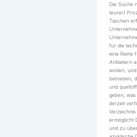
Die Suche 
teurer) Pro
Taschen erf
Unternehmen
Unternehmen
für die tech
eine Reihe 
Anbietern a
wollen, und
betrieben, d
und quellof
geben, was 
derzeit ver
Verzeichnis 
ermöglicht 
und zu über
azyklische 