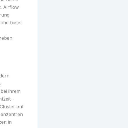
. Airflow
hrung
che bietet
eheben
ndern
u
 bei ihrem
tzeit-
Cluster auf
henzentren
zen in