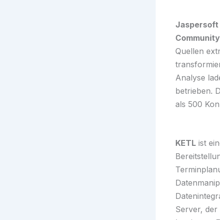
Jaspersof
Community 
Quellen ext
transformie
Analyse lad
betrieben. 
als 500 Ko
KETL
ist ei
Bereitstell
Terminplanu
Datenmanip
Datenintegr
Server, der