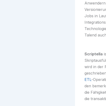
Anwendern 
Versionieru
Jobs in Lau
Integratio
Technologi
Talend auch
Scriptella
i
Skriptausfü
wird in der
geschrieben
ETL
-Operat
den bemerk
die Fähigkei
die transak