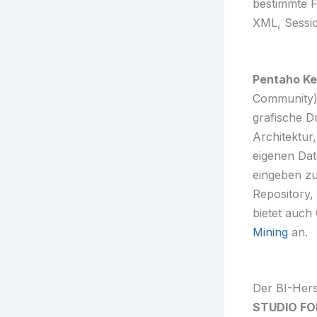
bestimmte F
XML, Sessio
Pentaho Ke
Community) 
grafische 
Architektur
eigenen Dat
eingeben z
Repository,
bietet auch
Mining
an.
Der BI-Herst
STUDIO F