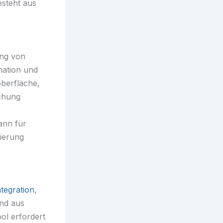
esteht aus
ung von
mation und
oberfläche,
chung
ann für
sierung
tegration
,
und aus
ol erfordert