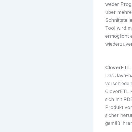
weder Progr
über mehrer
Schnittstel
Tool wird m
ermöglicht 
wiederzuve
CloverETL
Das Java-ba
verschieden
CloverETL k
sich mit R
Produkt vom
sicher heru
gemäß ihre