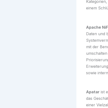
Kategorien,
einem Schlü
Apache NiF
Daten und b
Systemvermi
mit der Be
umschalten 
Priorisieru
Erweiterung
sowie inter
Apatar
ist 
das Geschäf
einer Vielz