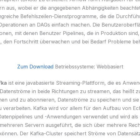
rn aus, wobei er die angegebenen Abhängigkeiten beachtet
ngreiche Befehlszeilen-Dienstprogramme, die die Durchfü
perationen an DAGs einfach machen. Die Benutzeroberflä
onen, mit denen Benutzer Pipelines, die in Produktion sind,
en, den Fortschritt überwachen und bei Bedarf Probleme b
Zum Download
Betriebssysteme: Webbasiert
fka
ist eine javabasierte Streaming-Plattform, die es Anwe
 Datenströme in beide Richtungen zu streamen, das heißt z
chen und zu abonnieren, Datenströme zu speichern und sie
u verarbeiten. Kafka wird vor allem für den Aufbau von Ech
atenpipelines und -Anwendungen verwendet und wird als 
mehreren Servern ausgeführt, die sich über mehrere Rec
können. Der Kafka-Cluster speichert Ströme von Datensät