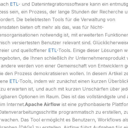
nach
ETL
- und Datenintegrationssoftware kann ein entmuti
zess sein, ein Prozess, der lange Stunden der Recherche un
ordert. Die beliebtesten Tools für die Verwaltung von
sdaten bieten oft mehr als das, was für Nicht-
sorganisationen notwendig ist, mit erweiterten Funktionen
nisch versiertesten Benutzer relevant sind. Glücklicherweise
freier und quelloffener
ETL
-Tools. Einige dieser Lösungen 
ngeboten, die Ihnen schließlich ihr Unternehmensprodukt
 andere werden von einer Gemeinschaft von Entwicklern g
ie den Prozess demokratisieren wollen. In diesem Artikel ze
fene
ETL
-Tools, indem wir zunächst einen kurzen Überblic
zu erwarten ist, und auch mit kurzen Unschärfen über jed
fügbaren Optionen im Raum. Dies ist das vollständigste und a
im Internet.
Apache Airflow
ist eine pythonbasierte Plattfo
Datenverarbeitungsschritte programmatisch zu erstellen, z
wachen. Das Tool ermöglicht es Benutzern, Workflows als
Graphen (DAGs) zu erstellen. Airflow führt Aufgaben für e