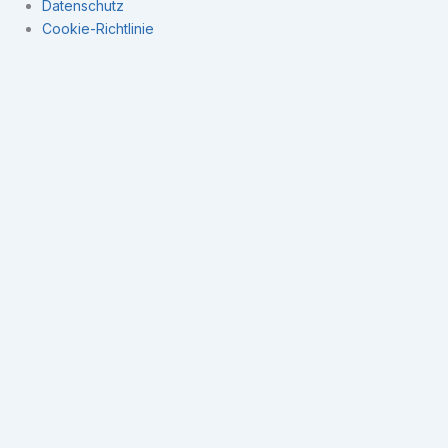
Datenschutz
Cookie-Richtlinie
Navigation
×
Expertise
Datenintegration
Kennzahlensysteme
Business Intelligence
Datengetriebene Unternehmenssteuerung
Business Intelligence
BI Software Anbieter
Open-Source ETL Tools
BI-Begriffe
Kennzahlen (KPI’s)
BI-Beratung
Über mich
Wissen
Was ist BI?
BI vs. Business Analytics