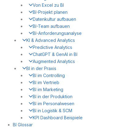
Von Excel zu BI
BI-Projekt planen
Datenkultur aufbauen
BI-Team aufbauen
BI-Anforderungsanalyse
KI & Advanced Analytics
Predictive Analytics
ChatGPT & GenAI in BI
Augmented Analytics
BI in der Praxis
BI im Controlling
BI im Vertrieb
BI im Marketing
BI in der Produktion
BI im Personalwesen
BI in Logistik & SCM
KPI Dashboard Beispiele
BI Glossar