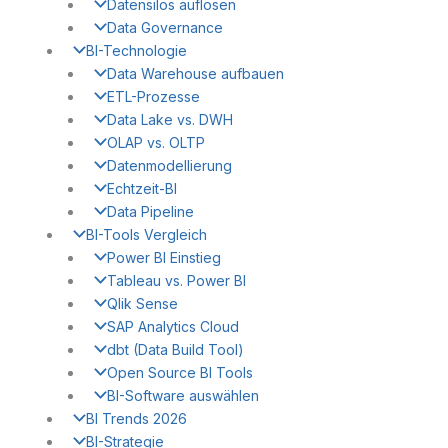
Datensilos auflösen
Data Governance
BI-Technologie
Data Warehouse aufbauen
ETL-Prozesse
Data Lake vs. DWH
OLAP vs. OLTP
Datenmodellierung
Echtzeit-BI
Data Pipeline
BI-Tools Vergleich
Power BI Einstieg
Tableau vs. Power BI
Qlik Sense
SAP Analytics Cloud
dbt (Data Build Tool)
Open Source BI Tools
BI-Software auswählen
BI Trends 2026
BI-Strategie