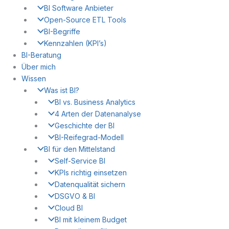
BI Software Anbieter
Open-Source ETL Tools
BI-Begriffe
Kennzahlen (KPI’s)
BI-Beratung
Über mich
Wissen
Was ist BI?
BI vs. Business Analytics
4 Arten der Datenanalyse
Geschichte der BI
BI-Reifegrad-Modell
BI für den Mittelstand
Self-Service BI
KPIs richtig einsetzen
Datenqualität sichern
DSGVO & BI
Cloud BI
BI mit kleinem Budget