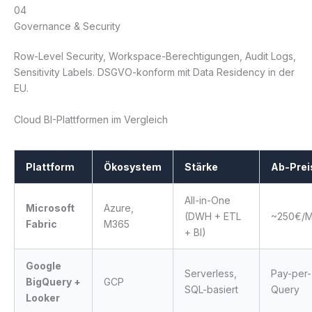
04
Governance & Security
Row-Level Security, Workspace-Berechtigungen, Audit Logs,
Sensitivity Labels. DSGVO-konform mit Data Residency in der
EU.
Cloud BI-Plattformen im Vergleich
Plattform
Ökosystem
Stärke
Ab-Prei
All-in-One
Microsoft
Azure,
(DWH + ETL
~250€/
Fabric
M365
+ BI)
Google
Serverless,
Pay-per-
BigQuery +
GCP
SQL-basiert
Query
Looker