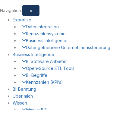
Navigation
×
Expertise
Datenintegration
Kennzahlensysteme
Business Intelligence
Datengetriebene Unternehmenssteuerung
Business Intelligence
BI Software Anbieter
Open-Source ETL Tools
BI-Begriffe
Kennzahlen (KPI’s)
BI-Beratung
Über mich
Wissen
Was ist BI?
BI vs. Business Analytics
4 Arten der Datenanalyse
Geschichte der BI