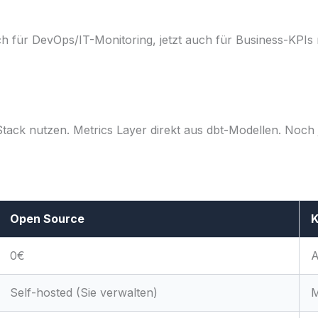
 für DevOps/IT-Monitoring, jetzt auch für Business-KPIs nu
ack nutzen. Metrics Layer direkt aus dbt-Modellen. Noch 
Open Source
K
0€
A
Self-hosted (Sie verwalten)
M