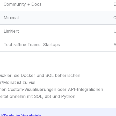
Community + Docs
E
Minimal
C
Limitiert
U
Tech-affine Teams, Startups
A
ickler, die Docker und SQL beherrschen
/Monat ist zu viel
en Custom-Visualisierungen oder API-Integrationen
itet ohnehin mit SQL, dbt und Python
I-Tools im Vergleich →