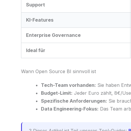
Support
KI-Features
Enterprise Governance
Ideal für
Wann Open Source BI sinnvoll ist
Tech-Team vorhanden:
Sie haben Entw
Budget-Limit:
Jeder Euro zählt, 8€/User
Spezifische Anforderungen:
Sie brauch
Data Engineering-Fokus:
Das Team arbe
? Dieser Artikel ist Teil unseres Tool-Guides:
B