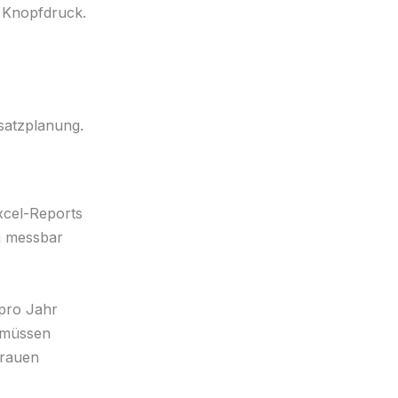
f Knopfdruck.
satzplanung.
xcel-Reports
n messbar
 pro Jahr
 müssen
trauen