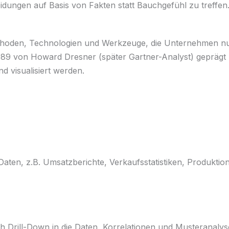
eidungen auf Basis von Fakten statt Bauchgefühl zu treffen
 Methoden, Technologien und Werkzeuge, die Unternehmen n
989 von Howard Dresner (später Gartner-Analyst) geprägt 
d visualisiert werden.
aten, z.B. Umsatzberichte, Verkaufsstatistiken, Produkti
 Drill-Down in die Daten, Korrelationen und Musteranalys