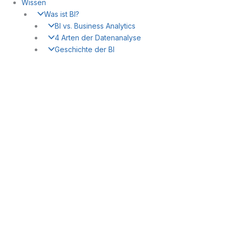
Wissen
Was ist BI?
BI vs. Business Analytics
4 Arten der Datenanalyse
Geschichte der BI
BI-Reifegrad-Modell
BI für den Mittelstand
Self-Service BI
KPIs richtig einsetzen
Datenqualität sichern
DSGVO & BI
Cloud BI
BI mit kleinem Budget
Datensilos auflösen
Data Governance
BI-Technologie
Data Warehouse aufbauen
ETL-Prozesse
Data Lake vs. DWH
OLAP vs. OLTP