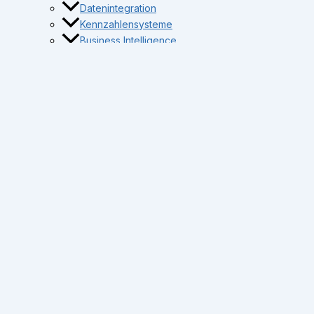
Datenintegration
Kennzahlensysteme
Business Intelligence
Datengetriebene Unternehmenssteuerung
Business Intelligence
BI Software Anbieter
Open-Source ETL Tools
BI-Begriffe
Kennzahlen (KPI’s)
BI-Beratung
Über mich
Wissen
Was ist BI?
BI vs. Business Analytics
4 Arten der Datenanalyse
Geschichte der BI
BI-Reifegrad-Modell