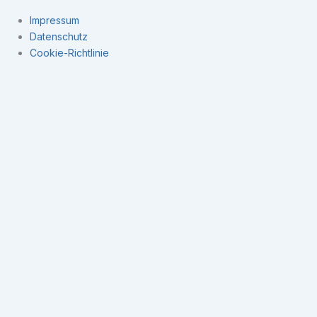
Impressum
Datenschutz
Cookie-Richtlinie
Navigation
×
Expertise
Datenintegration
Kennzahlensysteme
Business Intelligence
Datengetriebene Unternehmenssteuerung
Business Intelligence
BI Software Anbieter
Open-Source ETL Tools
BI-Begriffe
Kennzahlen (KPI’s)
BI-Beratung
Über mich
Wissen