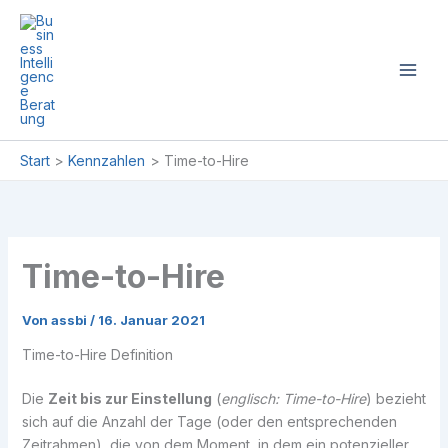
Zum
Inhalt
springen
Start
Kennzahlen
Time-to-Hire
Time-to-Hire
Von
assbi
/
16. Januar 2021
Time-to-Hire Definition
Die
Zeit bis zur Einstellung
(
englisch: Time-to-Hire
) bezieht
sich auf die Anzahl der Tage (oder den entsprechenden
Zeitrahmen), die von dem Moment, in dem ein potenzieller