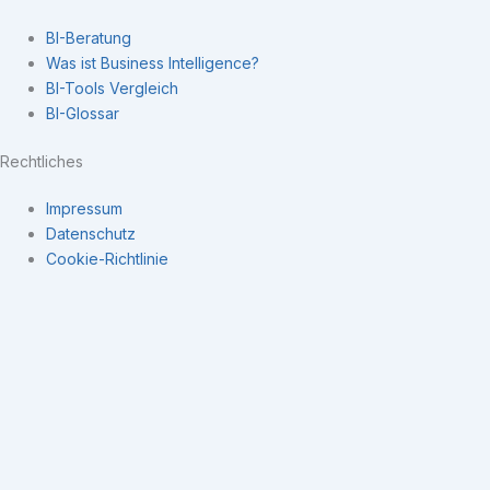
BI-Beratung
Was ist Business Intelligence?
BI-Tools Vergleich
BI-Glossar
Rechtliches
Impressum
Datenschutz
Cookie-Richtlinie
Navigation
×
Expertise
Datenintegration
Kennzahlensysteme
Business Intelligence
Datengetriebene Unternehmenssteuerung
Business Intelligence