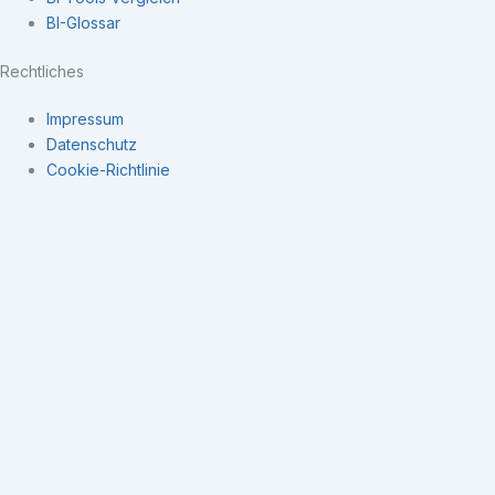
BI-Glossar
Rechtliches
Impressum
Datenschutz
Cookie-Richtlinie
Navigation
×
Expertise
Datenintegration
Kennzahlensysteme
Business Intelligence
Datengetriebene Unternehmenssteuerung
Business Intelligence
BI Software Anbieter
Open-Source ETL Tools
BI-Begriffe
Kennzahlen (KPI’s)