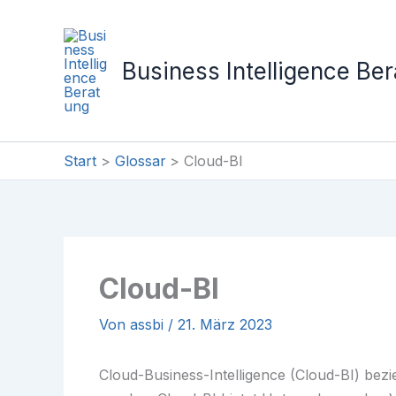
Zum
Inhalt
springen
Business Intelligence Be
Start
Glossar
Cloud-BI
Cloud-BI
Von
assbi
/
21. März 2023
Cloud-Business-Intelligence (Cloud-BI) bezi