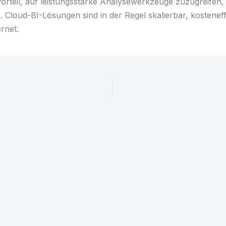
rteil, auf leistungsstarke Analysewerkzeuge zuzugreifen, 
 Cloud-BI-Lösungen sind in der Regel skalierbar, kostenef
rnet.