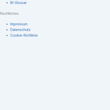
BI-Glossar
Rechtliches
Impressum
Datenschutz
Cookie-Richtlinie
Navigation
×
Expertise
Datenintegration
Kennzahlensysteme
Business Intelligence
Datengetriebene Unternehmenssteuerung
Business Intelligence
BI Software Anbieter
Open-Source ETL Tools
BI-Begriffe
Kennzahlen (KPI’s)